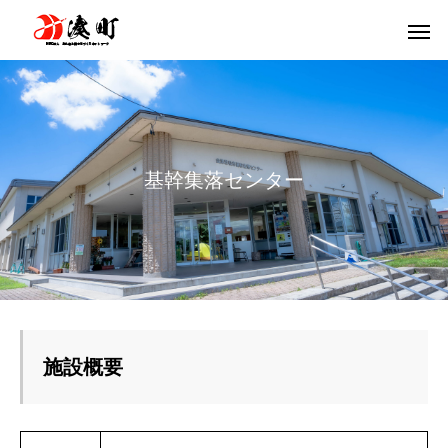
基
幹
集
落
セ
ン
タ
ー
施設概要