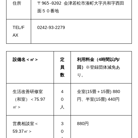
住所
〒965-0202 会津若松市湊町大字共和字西田
面５０番地
TEL/F
0242-93-2279
AX
設備名＜㎡＞
定
利用料金（4時間以内/
員
回）
※登録団体減免あ
数
り。
生活改善研修室
４
全室(15畳＋15畳) 880
（和室）＜75.97
０
円、半室(15畳) 440円
㎡＞
人
営農相談室＜
３
880円
59.37㎡＞
０